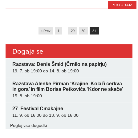
PROGRAM
‹ Prev
1
…
29
30
31
Dogaja se
Razstava: Denis Šmid (Črnilo na papirju)
19. 7. ob 19:00
do
14. 8. ob 19:00
Razstava Alenke Pirman ‘Krajine. Kolaži cerkva
in gora’ in film Borisa Petkoviča ‘Kdor ne skače’
15. 8. ob 19:00
27. Festival Cmakajne
11. 9. ob 16:00
do
13. 9. ob 16:00
Poglej vse dogodki