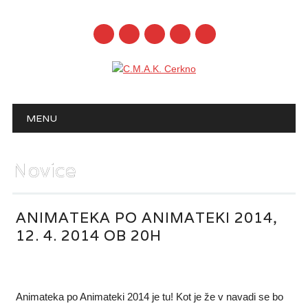
mail
Main menu
Skip to content
MENU
Novice
ANIMATEKA PO ANIMATEKI 2014,
12. 4. 2014 OB 20H
Animateka po Animateki 2014 je tu! Kot je že v navadi se bo