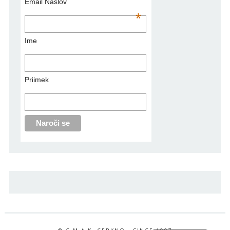
Email Naslov
*
Ime
Priimek