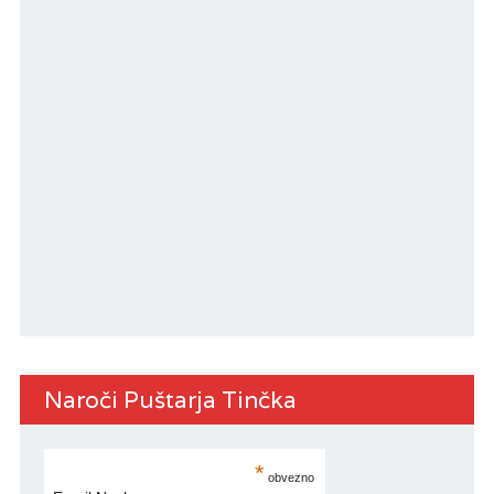
Naroči Puštarja Tinčka
*
obvezno