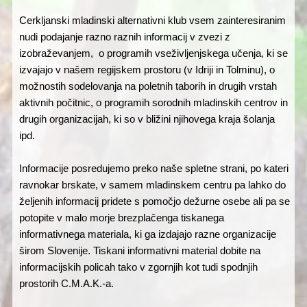
Cerkljanski mladinski alternativni klub vsem zainteresiranim
nudi podajanje razno raznih informacij v zvezi z
izobraževanjem, o programih vseživljenjskega učenja, ki se
izvajajo v našem regijskem prostoru (v Idriji in Tolminu), o
možnostih sodelovanja na poletnih taborih in drugih vrstah
aktivnih počitnic, o programih sorodnih mladinskih centrov in
drugih organizacijah, ki so v bližini njihovega kraja šolanja
ipd.
Informacije posredujemo preko naše spletne strani, po kateri
ravnokar brskate, v samem mladinskem centru pa lahko do
željenih informacij pridete s pomočjo dežurne osebe ali pa se
potopite v malo morje brezplačenga tiskanega
informativnega materiala, ki ga izdajajo razne organizacije
širom Slovenije. Tiskani informativni material dobite na
informacijskih policah tako v zgornjih kot tudi spodnjih
prostorih C.M.A.K.-a.