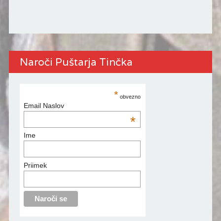
Naroči Puštarja Tinčka
*
obvezno
Email Naslov
*
Ime
Priimek