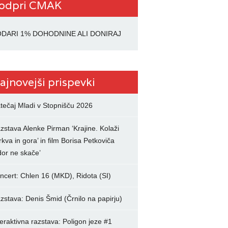
odpri CMAK
DARI 1% DOHODNINE ALI DONIRAJ
ajnovejši prispevki
tečaj Mladi v Stopnišču 2026
zstava Alenke Pirman ‘Krajine. Kolaži
rkva in gora’ in film Borisa Petkoviča
dor ne skače’
ncert: Chlen 16 (MKD), Ridota (SI)
zstava: Denis Šmid (Črnilo na papirju)
teraktivna razstava: Poligon jeze #1