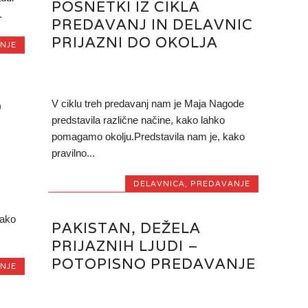
POSNETKI IZ CIKLA
.
PREDAVANJ IN DELAVNIC
PRIJAZNI DO OKOLJA
NJE
O
V ciklu treh predavanj nam je Maja Nagode
predstavila različne načine, kako lahko
pomagamo okolju.Predstavila nam je, kako
pravilno...
DELAVNICA
,
PREDAVANJE
kako
PAKISTAN, DEŽELA
PRIJAZNIH LJUDI –
POTOPISNO PREDAVANJE
NJE