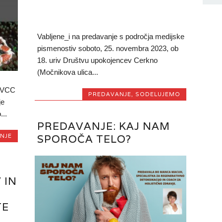
Vabljene_i na predavanje s področja medijske
pismenostiv soboto, 25. novembra 2023, ob
18. uriv Društvu upokojencev Cerkno
(Močnikova ulica...
/ VCC
PREDAVANJE
,
SODELUJEMO
je
...
PREDAVANJE: KAJ NAM
SPOROČA TELO?
NJE
 IN
TE