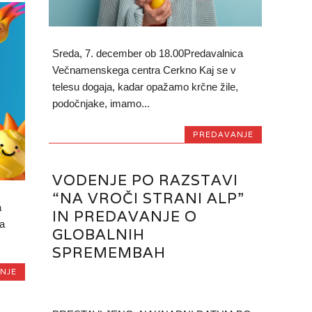
Sreda, 7. december ob 18.00Predavalnica
Večnamenskega centra Cerkno Kaj se v
telesu dogaja, kadar opažamo krčne žile,
podočnjake, imamo...
PREDAVANJE
VODENJE PO RAZSTAVI
“NA VROČI STRANI ALP”
a
IN PREDAVANJE O
a
GLOBALNIH
SPREMEMBAH
NJE