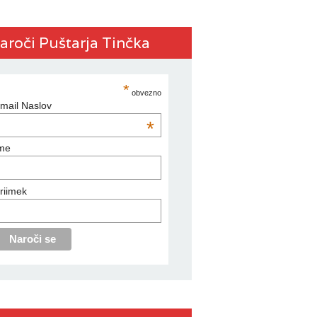
aroči Puštarja Tinčka
*
obvezno
mail Naslov
*
me
riimek