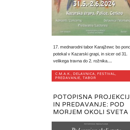
17. mednarodni tabor Karajžewc bo pon
potekal v Kazarski grapi, in sicer od 31.
velikega travna do 2. rožnika....
C.M.A.K.
,
DELAVNICA
,
FESTIVAL
,
PREDAVANJE
,
TABOR
POTOPISNA PROJEKCI
IN PREDAVANJE: POD
MORJEM OKOLI SVETA