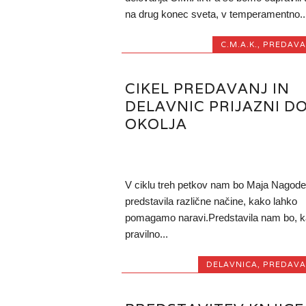
na drug konec sveta, v temperamentno..
C.M.A.K.
,
PREDAVA
CIKEL PREDAVANJ IN
DELAVNIC PRIJAZNI D
OKOLJA
V ciklu treh petkov nam bo Maja Nagode
predstavila različne načine, kako lahko
pomagamo naravi.Predstavila nam bo, 
pravilno...
DELAVNICA
,
PREDAVA