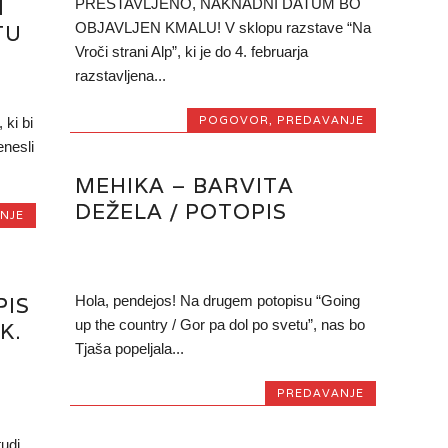
N
PRESTAVLJENO, NAKNADNI DATUM BO
OBJAVLJEN KMALU! V sklopu razstave “Na
TU
Vroči strani Alp”, ki je do 4. februarja
razstavljena...
POGOVOR
,
PREDAVANJE
 ki bi
enesli
MEHIKA – BARVITA
DEŽELA / POTOPIS
NJE
PIS
Hola, pendejos! Na drugem potopisu “Going
up the country / Gor pa dol po svetu”, nas bo
K.
Tjaša popeljala...
PREDAVANJE
udi