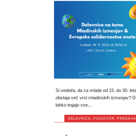
Si vedel/a, da za mlade od 15. do 30. let
obstaja več vrst mladinskih izmenjav? D
lahko trajajo vse...
DELAVNICA
,
POGOVOR
,
PREDAVA