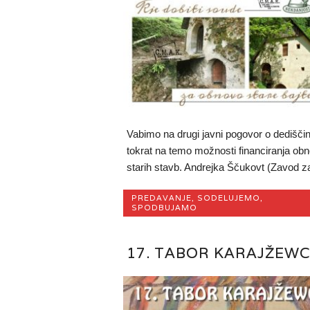
Vabimo na drugi javni pogovor o dediščin
tokrat na temo možnosti financiranja ob
starih stavb. Andrejka Ščukovt (Zavod za
PREDAVANJE
,
SODELUJEMO
,
SPODBUJAMO
17. TABOR KARAJŽEW