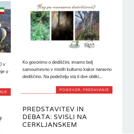
Ko govorimo o dediščini, imamo bolj
0 v
samoumevno v mislih kulturno kakor naravno
je o
dediščino. Na podeželju sta ti dve obliki...
POGOVOR
,
PREDAVANJE
NJE
PREDSTAVITEV IN
DEBATA: SVISLI NA
?
CERKLJANSKEM