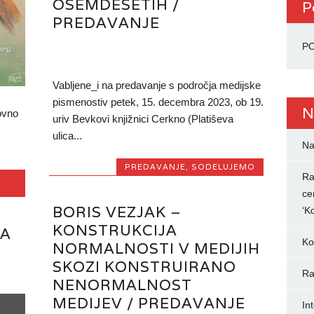
OSEMDESETIH /
P
PREDAVANJE
PO
Vabljene_i na predavanje s področja medijske
pismenostiv petek, 15. decembra 2023, ob 19.
N
ovno
uriv Bevkovi knjižnici Cerkno (Platiševa
ulica...
Na
PREDAVANJE
,
SODELUJEMO
Ra
ce
BORIS VEZJAK –
‘K
KONSTRUKCIJA
JA
Ko
NORMALNOSTI V MEDIJIH
SKOZI KONSTRUIRANO
Ra
NENORMALNOST
MEDIJEV / PREDAVANJE
In