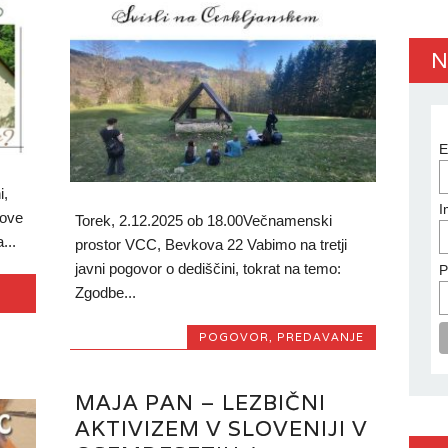
N
E
i,
I
nove
Torek, 2.12.2025 ob 18.00Večnamenski
...
prostor VCC, Bevkova 22 Vabimo na tretji
javni pogovor o dediščini, tokrat na temo:
P
Zgodbe...
POGOVOR
,
PREDAVANJE
C
MAJA PAN – LEZBIČNI
AKTIVIZEM V SLOVENIJI V