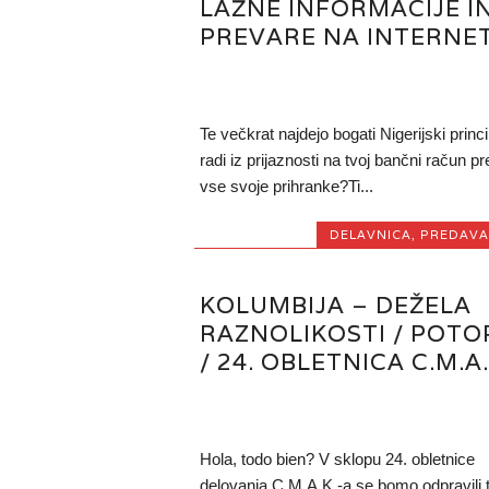
LAŽNE INFORMACIJE I
PREVARE NA INTERNE
Te večkrat najdejo bogati Nigerijski princi,
radi iz prijaznosti na tvoj bančni račun pr
vse svoje prihranke?Ti...
DELAVNICA
,
PREDAVA
KOLUMBIJA – DEŽELA
RAZNOLIKOSTI / POTO
/ 24. OBLETNICA C.M.A.
Hola, todo bien? V sklopu 24. obletnice
delovanja C.M.A.K.-a se bomo odpravili t