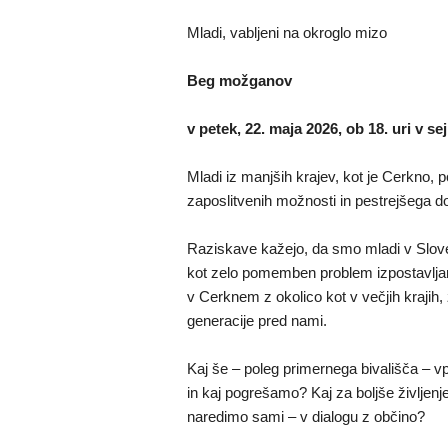
Mladi, vabljeni na okroglo mizo
Beg možganov
v petek, 22. maja 2026, ob 18. uri v 
Mladi iz manjših krajev, kot je Cerkno, 
zaposlitvenih možnosti in pestrejšega d
Raziskave kažejo, da smo mladi v Slove
kot zelo pomemben problem izpostavlja
v Cerknem z okolico kot v večjih krajih
generacije pred nami.
Kaj še – poleg primernega bivališča – v
in kaj pogrešamo? Kaj za boljše življenj
naredimo sami – v dialogu z občino?