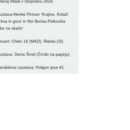
tečaj Mladi v Stopnišču 2026
zstava Alenke Pirman ‘Krajine. Kolaži
rkva in gora’ in film Borisa Petkoviča
dor ne skače’
ncert: Chlen 16 (MKD), Ridota (SI)
zstava: Denis Šmid (Črnilo na papirju)
teraktivna razstava: Poligon jeze #1