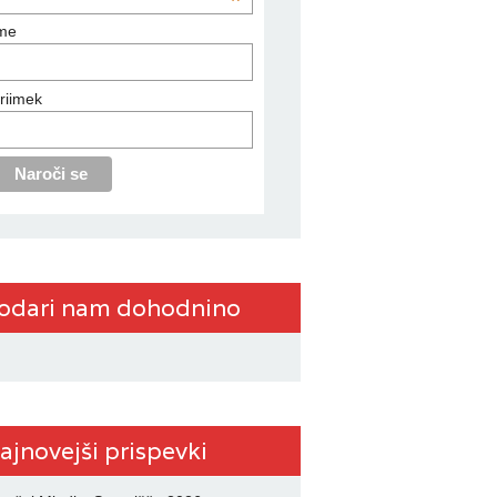
*
me
riimek
odari nam dohodnino
ajnovejši prispevki