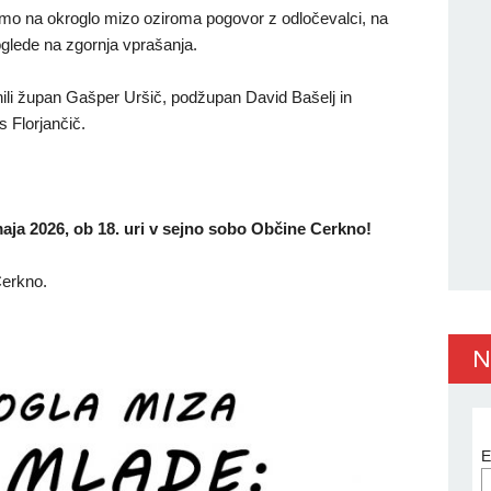
imo na okroglo mizo oziroma pogovor z odločevalci, na
oglede na zgornja vprašanja.
ili župan Gašper Uršič, podžupan David Bašelj in
s Florjančič.
.
 maja 2026, ob 18. uri v sejno sobo Občine Cerkno!
Cerkno.
N
E