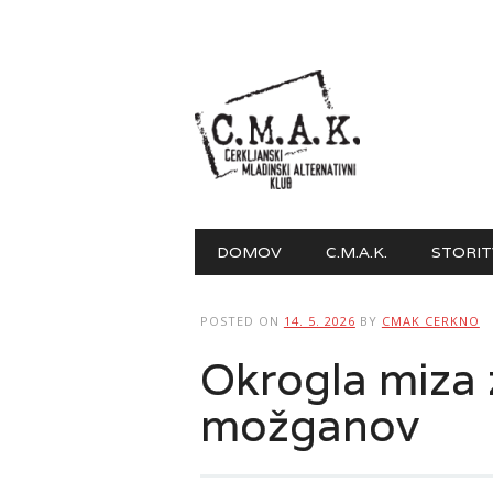
Main menu
Skip to content
DOMOV
C.M.A.K.
STORIT
POSTED ON
14. 5. 2026
BY
CMAK CERKNO
Okrogla miza 
možganov