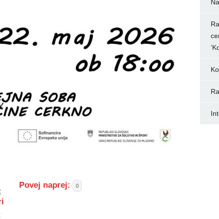
Na
Ra
ce
‘K
Ko
Ra
In
Povej naprej:
0