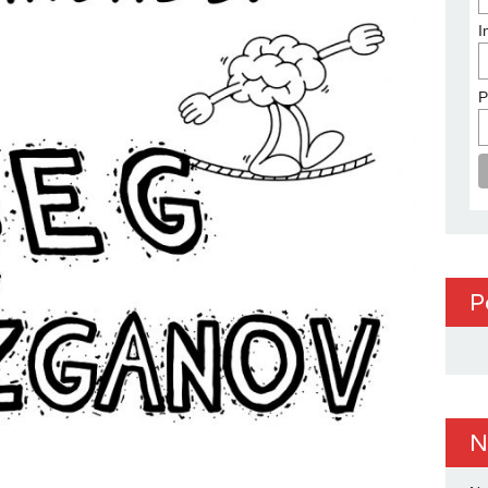
I
P
P
N