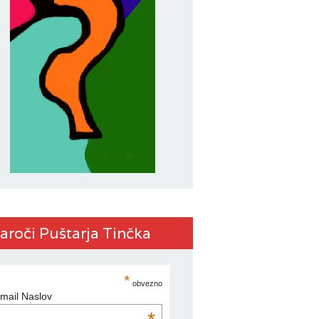
aroči Puštarja Tinčka
*
obvezno
mail Naslov