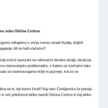
sejno sobo Občine Cerkno
.
pogosto odhajamo v večja mesta zaradi študija, boljših
ogajanja. Ali se tudi vračamo?
niji močni navezani na »domače« bivalno okolje, hkrati pa
mo stanovanjsko problematiko, s katero se soočamo tako
, zato se osamosvajamo težje in pozneje, kot so se
pliva na to, kje bomo živeli? Kaj nam Cerkljanska že ponuja
e in več priložnosti lahko naredi Občina Cerkno in kaj lahko