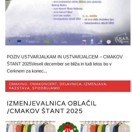
POZIV USTVARJALKAM IN USTVARJALCEM – CMAKOV
ŠTANT 2025Veseli december se bliža in tudi letos bo v
Cerknem za konec...
CMAKINO
,
CMAKONCERT
,
DELAVNICA
,
IZMENJAVA
,
RAZSTAVA
,
SPODBUJAMO
IZMENJEVALNICA OBLAČIL
/CMAKOV ŠTANT 2025