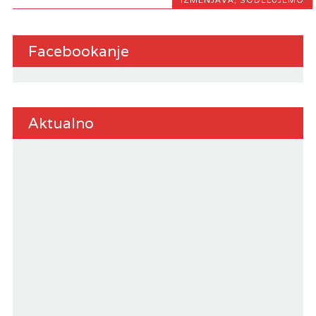
IZMENJAVA
,
SODELUJEMO
Facebookanje
Aktualno