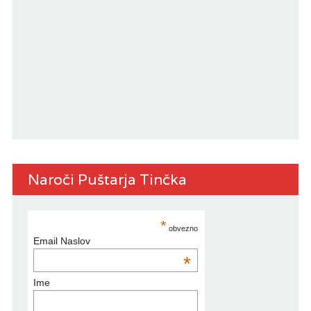
Naroči Puštarja Tinčka
*
obvezno
Email Naslov
*
Ime