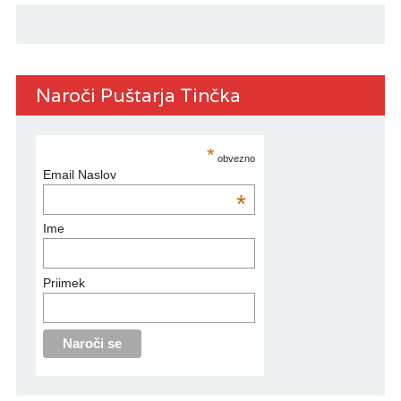
Naroči Puštarja Tinčka
*
obvezno
Email Naslov
*
Ime
Priimek