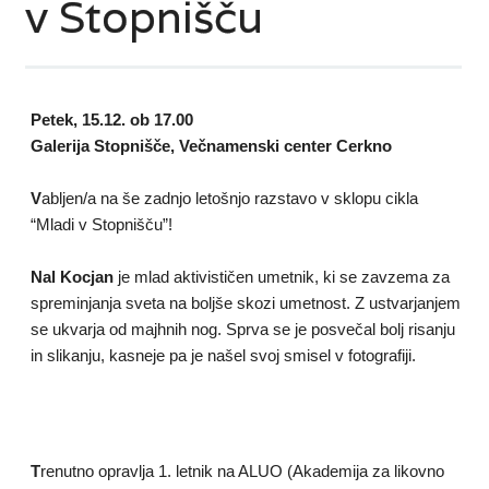
v Stopnišču
Petek, 15.12. ob 17.00
Galerija Stopnišče, Večnamenski center Cerkno
V
abljen/a na še zadnjo letošnjo razstavo v sklopu cikla
“Mladi v Stopnišču”!
Nal Kocjan
je mlad aktivističen umetnik, ki se zavzema za
spreminjanja sveta na boljše skozi umetnost. Z ustvarjanjem
se ukvarja od majhnih nog. Sprva se je posvečal bolj risanju
in slikanju, kasneje pa je našel svoj smisel v fotografiji.
T
renutno opravlja 1. letnik na ALUO (Akademija za likovno