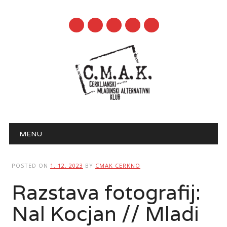
mail
Main menu
Skip to content
MENU
POSTED ON
1. 12. 2023
BY
CMAK CERKNO
Razstava fotografij:
Nal Kocjan // Mladi