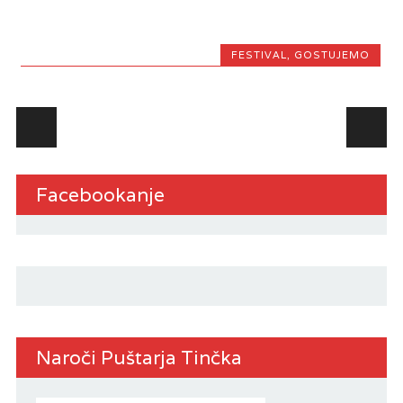
FESTIVAL
,
GOSTUJEMO
Post navigation
Facebookanje
Naroči Puštarja Tinčka