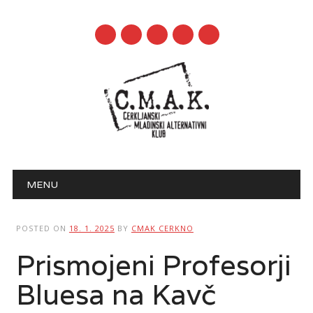
mail
Main menu
Skip to content
MENU
POSTED ON
18. 1. 2025
BY
CMAK CERKNO
Prismojeni Profesorji
Bluesa na Kavč