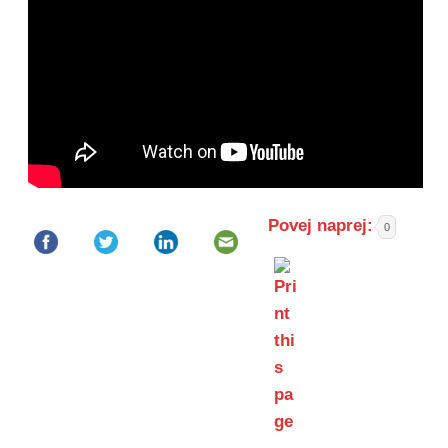
Povej naprej:
0