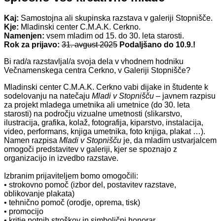
Kaj:
Samostojna ali skupinska razstava v galeriji Stopnišče.
Kje:
Mladinski center C.M.A.K. Cerkno.
Namenjen:
vsem mladim od 15. do 30. leta starosti.
Rok za prijavo:
31. avgust 2025
Podaljšano do 10.9.!
Bi rad/a razstavljal/a svoja dela v vhodnem hodniku
Večnamenskega centra Cerkno, v Galeriji Stopnišče?
Mladinski center C.M.A.K. Cerkno vabi dijake in študente k
sodelovanju na natečaju
Mladi v Stopnišču
– javnem razpisu
za projekt mladega umetnika ali umetnice (do 30. leta
starosti) na področju vizualne umetnosti (slikarstvo,
ilustracija, grafika, kolaž, fotografija, kiparstvo, instalacija,
video, performans, knjiga umetnika, foto knjiga, plakat …).
Namen razpisa
Mladi v Stopnišču
je, da mladim ustvarjalcem
omogoči predstavitev v galeriji, kjer se spoznajo z
organizacijo in izvedbo razstave.
Izbranim prijaviteljem bomo omogočili:
• strokovno pomoč (izbor del, postavitev razstave,
oblikovanje plakata)
• tehnično pomoč (orodje, oprema, tisk)
• promocijo
• kritje potnih stroškov in simbolični honorar