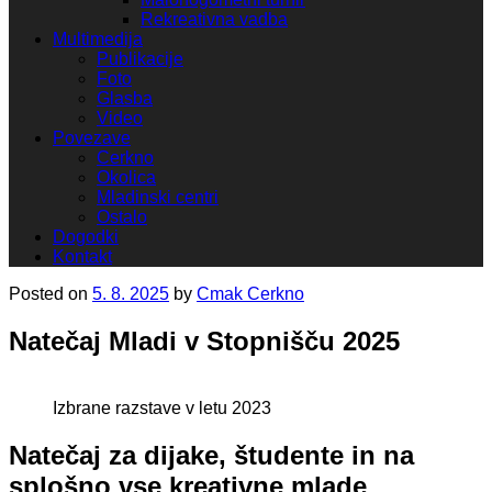
Rekreativna vadba
Multimedija
Publikacije
Foto
Glasba
Video
Povezave
Cerkno
Okolica
Mladinski centri
Ostalo
Dogodki
Kontakt
Posted on
5. 8. 2025
by
Cmak Cerkno
Natečaj Mladi v Stopnišču 2025
Izbrane razstave v letu 2023
Natečaj za dijake, študente in na
splošno vse kreativne mlade