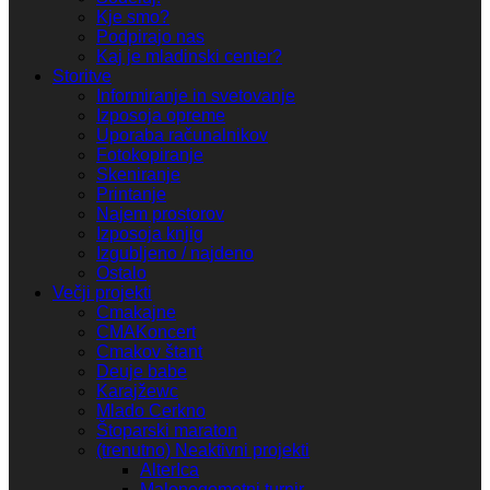
Kje smo?
Podpirajo nas
Kaj je mladinski center?
Storitve
Informiranje in svetovanje
Izposoja opreme
Uporaba računalnikov
Fotokopiranje
Skeniranje
Printanje
Najem prostorov
Izposoja knjig
Izgubljeno / najdeno
Ostalo
Večji projekti
Cmakajne
CMAKoncert
Cmakov štant
Deuje babe
Karajžewc
Mlado Cerkno
Štoparski maraton
(trenutno) Neaktivni projekti
AlterIca
Malonogometni turnir