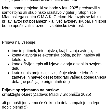
Izbrali bomo projekte, ki se bodo v letu 2025 predstavili s
samostojno ali skupinsko razstavo v galeriji Stopnišče
Mladinskega centra C.M.A.K. Cerkno. Na razpis se lahko
prijavi avtor kot posameznik ali več avtorjev skupaj. Pri izbiri
bomo upoštevali izrazno in vsebinsko izvirnost.
Prijava naj vsebuje:
ime in priimek, leto rojstva, kraj bivanja avtorja,
kontakt avtorja (elektronska pošta, poštni naslov ali
telefon),
kratek življenjepis ali izjava avtorja o sebi in svojem
delu,
kratek opis projekta, ki vključuje okvirne tehnične
zahteve in največ deset fotografij vašega dosedanjega
dela (ne pošiljajte originalnih del)
Prijave sprejemamo na naslov:
cmak2@siol.net
(Zadeva: Mladi v Stopnišču 2025)
ali po pošti (ne vemo če še kdo to dela, ampak je pa lepo
dobiti pismo :)):