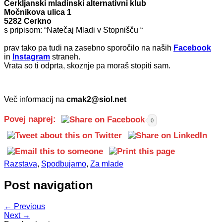
Cerkljanski mladinski alternativni klub
Močnikova ulica 1
5282 Cerkno
s pripisom: “Natečaj Mladi v Stopnišču “
prav tako pa tudi na zasebno sporočilo na naših
Facebook
in
Instagram
straneh.
Vrata so ti odprta, skoznje pa moraš stopiti sam.
Več informacij na
cmak2@siol.net
Povej naprej:
0
Razstava
,
Spodbujamo
,
Za mlade
Post navigation
← Previous
Next →