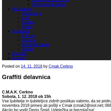
Rekreativna vadba
Multimedija
Publikacije
Foto
Glasba
Video
Povezave
Cerkno
Okolica
Mladinski centri
Ostalo
Dogodki
Kontakt
Posted on
14. 11. 2018
by
Cmak Cerkno
Graffiti delavnica
C.M.A.K. Cerkno
Sobota, 1. 12. 2018 ob 15h
Vse ljubitelje in ljubiteljice zidnih poslikav vabimo, da se prid
novembra 2018 prinesi ali pošlji v Cmak (cmak2@siol.net; 068
Akcijo bo vodil Denis Šmid. Udeležba je brezplačna!