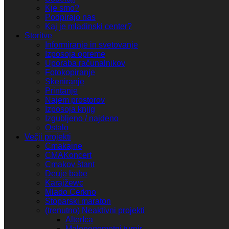
Kje smo?
Podpirajo nas
Kaj je mladinski center?
Storitve
Informiranje in svetovanje
Izposoja opreme
Uporaba računalnikov
Fotokopiranje
Skeniranje
Printanje
Najem prostorov
Izposoja knjig
Izgubljeno / najdeno
Ostalo
Večji projekti
Cmakajne
CMAKoncert
Cmakov štant
Deuje babe
Karajžewc
Mlado Cerkno
Štoparski maraton
(trenutno) Neaktivni projekti
AlterIca
Malonogometni turnir