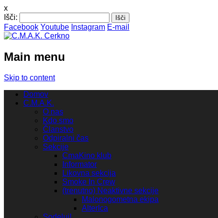
x
Išči:
Facebook
Youtube
Instagram
E-mail
Main menu
Skip to content
Domov
C.M.A.K.
O nas
Kdo smo
Članstvo
Odpiralni čas
Sekcije
CmaKino klub
Informator
Likovna sekcija
Smoke In Crew
(trenutno) Neaktivne sekcije
Malonogometna ekipa
AlterIca
Sodeluj!