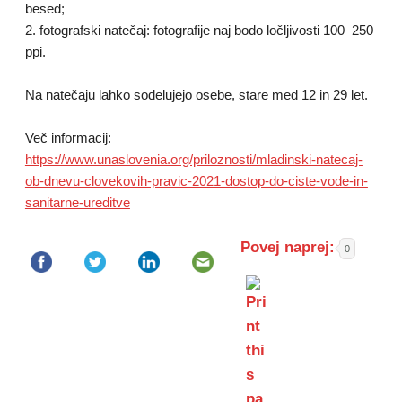
besed;
2. fotografski natečaj: fotografije naj bodo ločljivosti 100–250
ppi.
Na natečaju lahko sodelujejo osebe, stare med 12 in 29 let.
Več informacij:
https://www.unaslovenia.org/priloznosti/mladinski-natecaj-
ob-dnevu-clovekovih-pravic-2021-dostop-do-ciste-vode-in-
sanitarne-ureditve
Povej naprej:
0