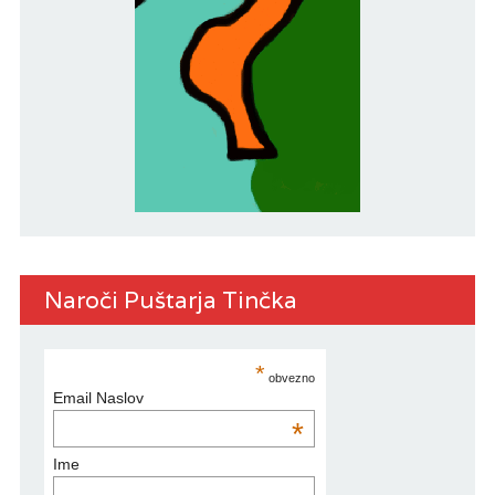
Naroči Puštarja Tinčka
*
obvezno
Email Naslov
*
Ime