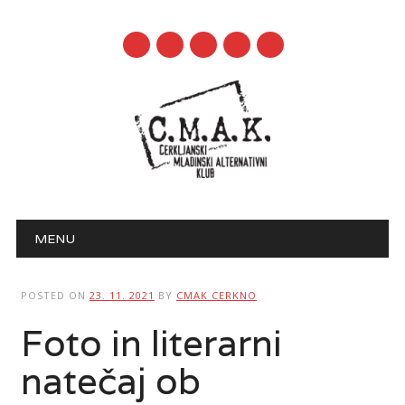
mail
Main menu
Skip to content
MENU
POSTED ON
23. 11. 2021
BY
CMAK CERKNO
Foto in literarni
natečaj ob