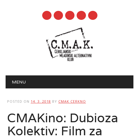
mail
Main menu
Skip to content
MENU
POSTED ON
14. 3. 2018
BY
CMAK CERKNO
CMAKino: Dubioza
Kolektiv: Film za