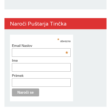
Naroči Puštarja Tinčka
*
obvezno
Email Naslov
*
Ime
Priimek