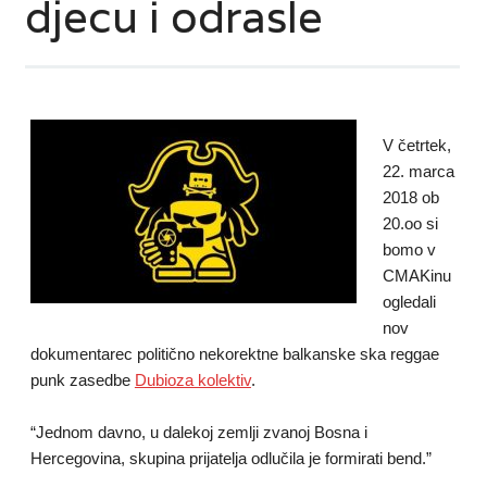
djecu i odrasle
V četrtek,
22. marca
2018 ob
20.oo si
bomo v
CMAKinu
ogledali
nov
dokumentarec politično nekorektne balkanske ska reggae
punk zasedbe
Dubioza kolektiv
.
“Jednom davno, u dalekoj zemlji zvanoj Bosna i
Hercegovina, skupina prijatelja odlučila je formirati bend.”