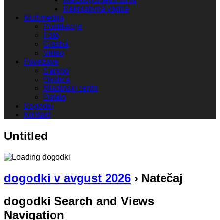
Rekreativna vadba
Multimedija
Publikacije
Foto
Glasba
Video
Povezave
Cerkno
Okolica
Mladinski centri
Ostalo
Dogodki
Kontakt
Untitled
dogodki v avgust 2026
› Natečaj
dogodki Search and Views
Navigation