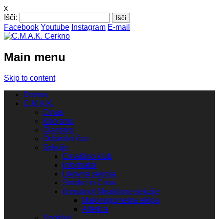
x
Išči:
Facebook
Youtube
Instagram
E-mail
Main menu
Skip to content
Domov
C.M.A.K.
O nas
Kdo smo
Članstvo
Odpiralni čas
Sekcije
CmaKino klub
Informator
Likovna sekcija
Smoke In Crew
(trenutno) Neaktivne sekcije
Malonogometna ekipa
AlterIca
Sodeluj!