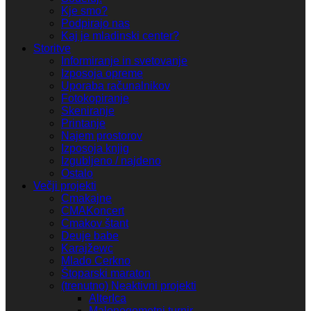
Kje smo?
Podpirajo nas
Kaj je mladinski center?
Storitve
Informiranje in svetovanje
Izposoja opreme
Uporaba računalnikov
Fotokopiranje
Skeniranje
Printanje
Najem prostorov
Izposoja knjig
Izgubljeno / najdeno
Ostalo
Večji projekti
Cmakajne
CMAKoncert
Cmakov štant
Deuje babe
Karajžewc
Mlado Cerkno
Štoparski maraton
(trenutno) Neaktivni projekti
AlterIca
Malonogometni turnir